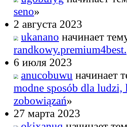
seno
»
2 августа 2023
ukanano
начинает тем
randkowy.premium4best.
6 июля 2023
anucobuwu
начинает т
modne sposób dla ludzi, k
zobowiązań
»
27 марта 2023
okixanuq
начинает тем