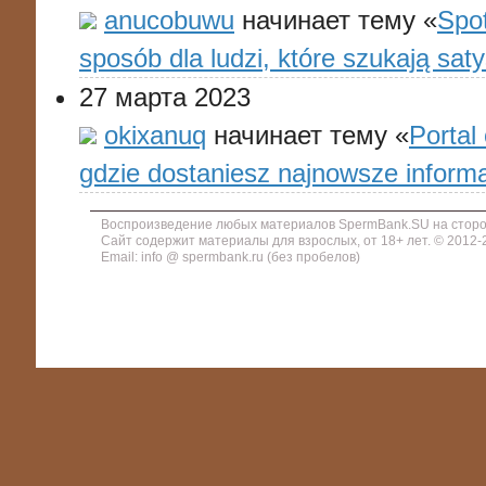
anucobuwu
начинает тему «
Spo
sposób dla ludzi, które szukają sat
27 марта 2023
okixanuq
начинает тему «
Portal 
gdzie dostaniesz najnowsze informa
Воспроизведение любых материалов SpermBank.SU на сторон
Сайт содержит материалы для взрослых, от 18+ лет. © 2012
Email: info @ spermbank.ru (без пробелов)