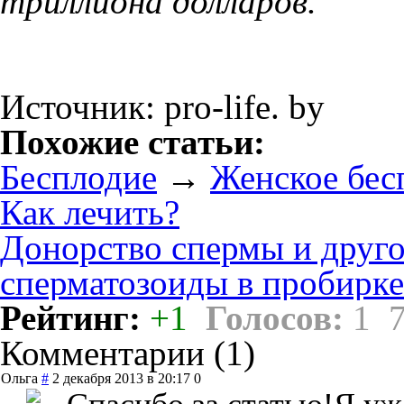
триллиона долларов.
Источник: pro-life. by
Похожие статьи:
Бесплодие
→
Женское бесп
Как лечить?
Донорство спермы и друг
сперматозоиды в пробирке
Рейтинг:
+1
Голосов:
1
Комментарии (
1
)
Ольга
#
2 декабря 2013 в 20:17
0