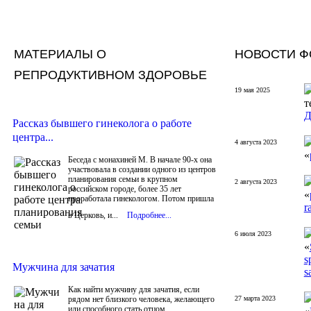
МАТЕРИАЛЫ О
НОВОСТИ Ф
РЕПРОДУКТИВНОМ ЗДОРОВЬЕ
19 мая 2025
т
Д
Рассказ бывшего гинеколога о работе
центра...
4 августа 2023
«
Беседа с монахиней М. В начале 90-х она
участвовала в создании одного из центров
планирования семьи в крупном
2 августа 2023
российском городе, более 35 лет
«
проработала гинекологом. Потом пришла
r
в Церковь, и...
Подробнее...
6 июля 2023
«
s
Мужчина для зачатия
s
Как найти мужчину для зачатия, если
рядом нет близкого человека, желающего
27 марта 2023
или способного стать отцом.