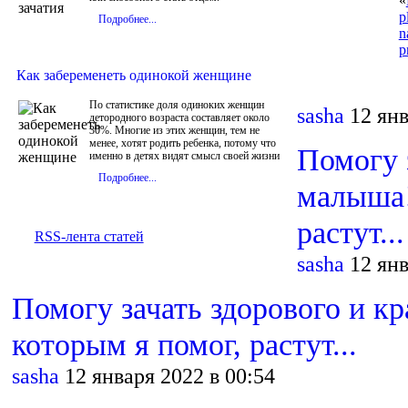
«
p
Подробнее...
n
p
Как забеременеть одинокой женщине
По статистике доля одиноких женщин
sasha
12 янв
детородного возраста составляет около
30%. Многие из этих женщин, тем не
менее, хотят родить ребенка, потому что
Помогу 
именно в детях видят смысл своей жизни
Подробнее...
малыша!
растут...
RSS-лента статей
sasha
12 янв
Помогу зачать здорового и к
которым я помог, растут...
sasha
12 января 2022 в 00:54