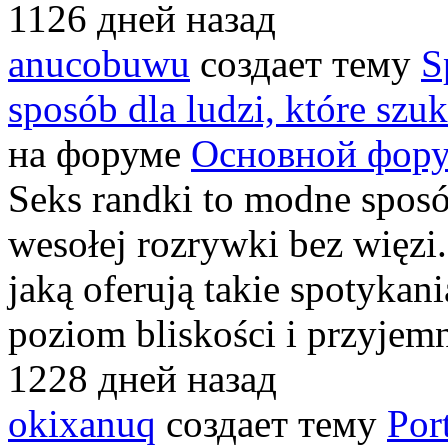
1126 дней назад
anucobuwu
создает тему
S
sposób dla ludzi, które szu
на форуме
Основной фору
Seks randki to modne sposó
wesołej rozrywki bez więzi.
jaką oferują takie spotykan
poziom bliskości i przyjemn
1228 дней назад
okixanuq
создает тему
Por