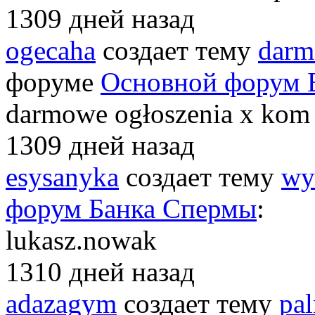
1309 дней назад
ogecaha
создает тему
darm
форуме
Основной форум 
darmowe ogłoszenia x kom
1309 дней назад
esysanyka
создает тему
wy
форум Банка Спермы
:
lukasz.nowak
1310 дней назад
adazagym
создает тему
pa