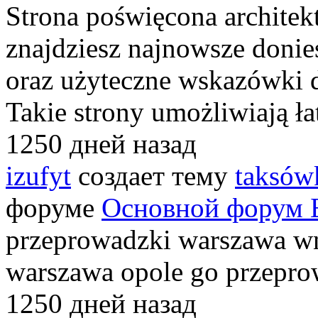
Strona poświęcona architekt
znajdziesz najnowsze donies
oraz użyteczne wskazówki d
Takie strony umożliwiają ł
1250 дней назад
izufyt
создает тему
taksów
форуме
Основной форум 
przeprowadzki warszawa w
warszawa opole go przepr
1250 дней назад