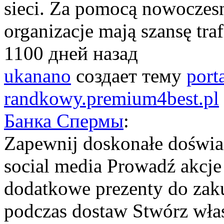
sieci. Za pomocą nowoczesn
organizacje mają szansę traf
1100 дней назад
ukanano
создает тему
port
randkowy.premium4best.pl
Банка Спермы
:
Zapewnij doskonałe doświa
social media Prowadź akcj
dodatkowe prezenty do zak
podczas dostaw Stwórz wła