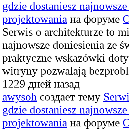
gdzie dostaniesz najnowsze 
projektowania
на форуме
О
Serwis o architekturze to mi
najnowsze doniesienia ze ś
praktyczne wskazówki dotyc
witryny pozwalają bezprob
1229 дней назад
awysoh
создает тему
Serwi
gdzie dostaniesz najnowsze 
projektowania
на форуме
О