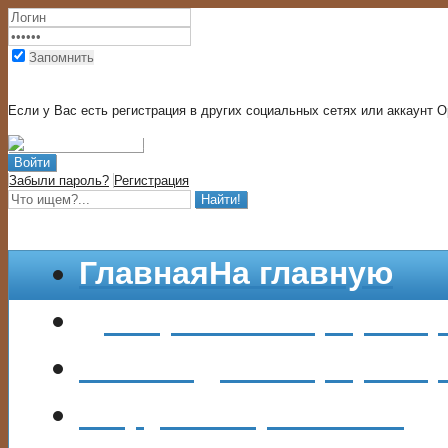
Запомнить
Вход через социальный сети
Если у Вас есть регистрация в других социальных сетях или аккаунт O
Забыли пароль?
Регистрация
Главная
На главную
Донорство
Информац
Бесплодие
Информаци
Форум
Сперм Банка