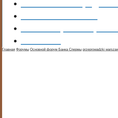
Объявления
Предлага
Блоги
Участников
Фотогалерея
Спермба
Контакты
Главная
Форумы
Основной форум Банка Спермы
przeprowadzki warszaw