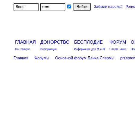
Забыли пароль?
Реги
ГЛАВНАЯ
ДОНОРСТВО
БЕСПЛОДИЕ
ФОРУМ
О
На главную
Информация
Информация для М и Ж
Сперм Банка
Пр
Главная
Форумы
Основной форум Банка Спермы
przepro