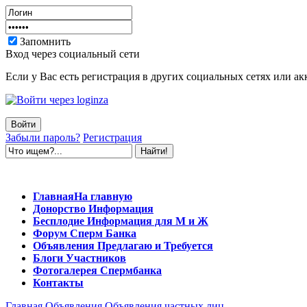
Запомнить
Вход через социальный сети
Если у Вас есть регистрация в других социальных сетях или ак
Забыли пароль?
Регистрация
Главная
На главную
Донорство
Информация
Бесплодие
Информация для М и Ж
Форум
Сперм Банка
Объявления
Предлагаю и Требуется
Блоги
Участников
Фотогалерея
Спермбанка
Контакты
Главная
Объявления
Объявления частных лиц