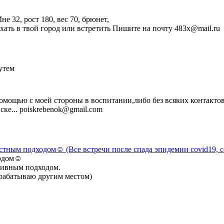
 32, рост 180, вес 70, брюнет,
ехать в твой город или встретить Пишите на почту 483x@mail.ru
утем
мощью с моей стороны в воспитании,либо без всяких контактов,
ке... poiskrebenok@gmail.com
стным подходом☺ (Все встречи после спада эпидемии covid19, с
ходом☺
тивным подходом.
арабатываю другим местом)