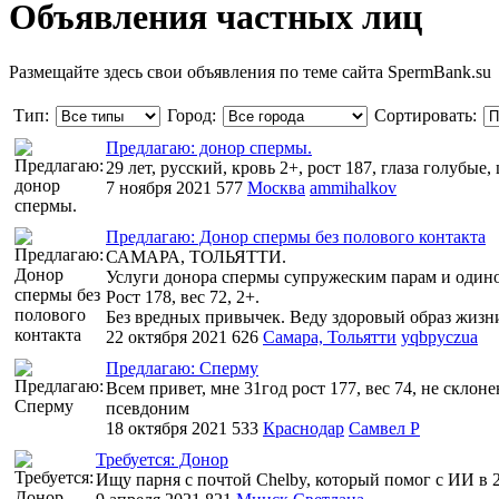
Объявления частных лиц
Размещайте здесь свои объявления по теме сайта SpermBank.su
Тип:
Город:
Сортировать:
Предлагаю: донор спермы.
29 лет, русский, кровь 2+, рост 187, глаза голубые,
7 ноября 2021
577
Москва
ammihalkov
Предлагаю: Донор спермы без полового контакта
САМАРА, ТОЛЬЯТТИ.
Услуги донора спермы супружеским парам и одино
Рост 178, вес 72, 2+.
Без вредных привычек. Веду здоровый образ жизни
22 октября 2021
626
Самара, Тольятти
yqbpyczua
Предлагаю: Сперму
Всем привет, мне 31год рост 177, вес 74, не скло
псевдоним
18 октября 2021
533
Краснодар
Самвел Р
Требуется: Донор
Ищу парня с почтой Chelby, который помог с ИИ в 2