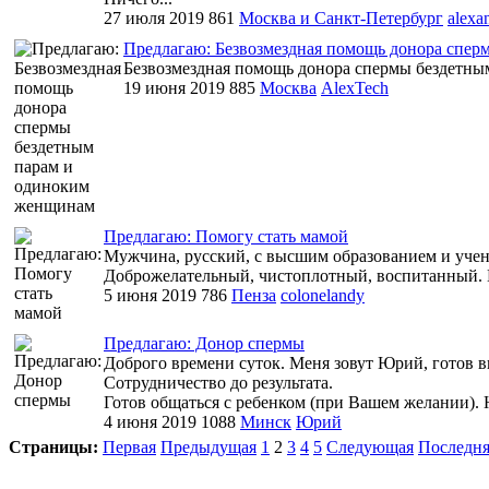
27 июля 2019
861
Москва и Санкт-Петербург
alexa
Предлагаю: Безвозмездная помощь донора спе
Безвозмездная помощь донора спермы бездетн
19 июня 2019
885
Москва
AlexTech
Предлагаю: Помогу стать мамой
Мужчина, русский, c высшим образованием и ученой
Доброжелательный, чистоплотный, воспитанный. Гла
5 июня 2019
786
Пенза
colonelandy
Предлагаю: Донор спермы
Доброго времени суток. Меня зовут Юрий, готов в
Сотрудничество до результата.
Готов общаться с ребенком (при Вашем желании). Н
4 июня 2019
1088
Минск
Юрий
Страницы:
Первая
Предыдущая
1
2
3
4
5
Следующая
Последня