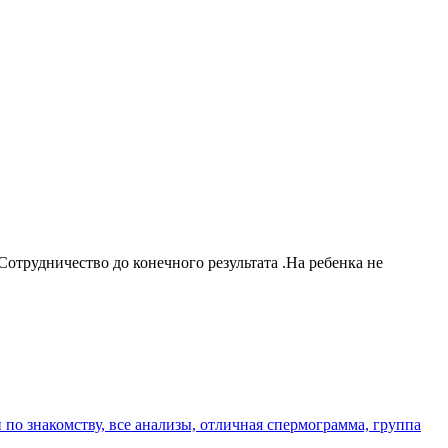
отрудничество до конечного результата .На ребенка не
о знакомству, все анализы, отличная спермограмма, группа