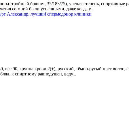
сть(стройный брюнет, 35/183/75), ученая степень, спортивные р
чатия со мной были успешными, даже когда у...
ург
Александр, лучший спермодонор клиники
89, вес 90, группа крови 2(+), русский, тёмно-русый цвет волос
блял, к спиртному равнодушен, веду...