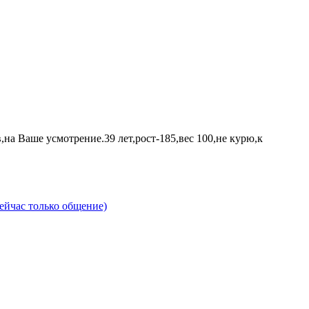
на Ваше усмотрение.39 лет,рост-185,вес 100,не курю,к
ейчас только общение)