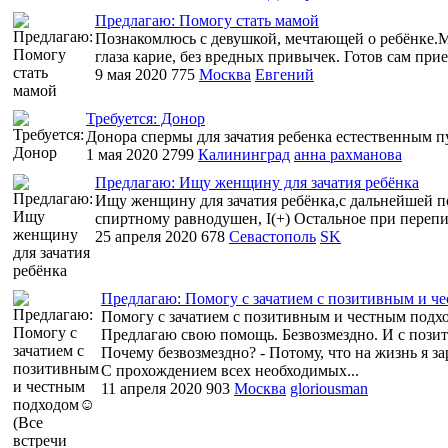
Предлагаю: Помогу стать мамой
Познакомлюсь с девушкой, мечтающей о ребёнке.Мне
глаза карие, без вредных привычек. Готов сам при
9 мая 2020
775
Москва
Евгений
Требуется: Донор
Донора спермы для зачатия ребенка естественным п
1 мая 2020
2799
Калининград
анна рахманова
Предлагаю: Ищу женщину для зачатия ребёнка
Ищу женщину для зачатия ребёнка,с дальнейшей по
спиртному равнодушен, I(+) Остальное при перепис
25 апреля 2020
678
Севастополь
SK
Предлагаю: Помогу с зачатием с позитивным и че
Помогу с зачатием с позитивным и честным под
Предлагаю свою помощь. Безвозмездно. И с пози
Почему безвозмездно? - Потому, что на жизнь я з
С прохождением всех необходимых...
11 апреля 2020
903
Москва
gloriousman