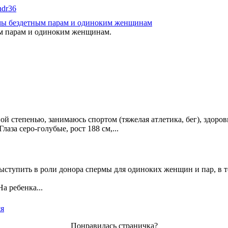
ndr36
рмы бездетным парам и одиноким женщинам
ым парам и одиноким женщинам.
 степенью, занимаюсь спортом (тяжелая атлетика, бег), здоровь
за серо-голубые, рост 188 см,...
ыступить в роли донора спермы для одиноких женщин и пар, в то
а ребенка...
я
Понравилась страничка?