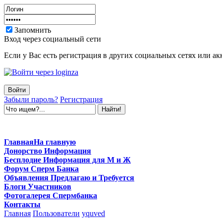
Запомнить
Вход через социальный сети
Если у Вас есть регистрация в других социальных сетях или ак
Забыли пароль?
Регистрация
Главная
На главную
Донорство
Информация
Бесплодие
Информация для М и Ж
Форум
Сперм Банка
Объявления
Предлагаю и Требуется
Блоги
Участников
Фотогалерея
Спермбанка
Контакты
Главная
Пользователи
yquved