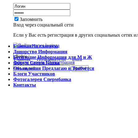
Запомнить
Вход через социальный сети
Если у Вас есть регистрация в других социальных сетях и
Главная
На главную
Донорство
Информация
Бесплодие
Информация для М и Ж
Главная
Пользователи
usiza
Забыли пароль?
Регистрация
Форум
Сперм Банка
Объявления
Предлагаю и Требуется
Блоги
Участников
Фотогалерея
Спермбанка
Контакты