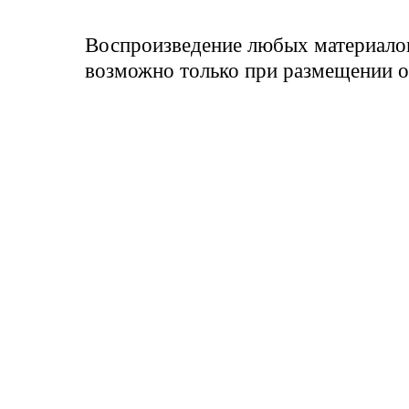
Воспроизведение любых материало
возможно только при размещении о
Сайт содержит материалы для взрос
донорства спермы - SpermBank.SU
Email: info @ spermbank.ru (без пр