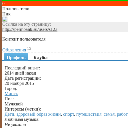
0
Пользователи
Ник
Ссылка на эту страницу:
http://spermbank.su/users/s123
Контент пользователя
15
Объявления
Профиль
Клубы
Последний визит:
2614 дней назад
Дата регистрации:
20 ноября 2015
Город:
Минск
Пол:
Мужской
Интересы (метки):
Дети
,
здоровый образ жизни
,
спорт
,
путешествия
,
семья
,
работ
Любимая музыка:
Не указано