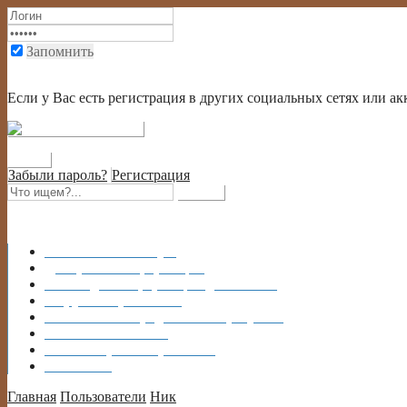
Запомнить
Вход через социальный сети
Если у Вас есть регистрация в других социальных сетях или ак
Забыли пароль?
Регистрация
Главная
На главную
Донорство
Информация
Бесплодие
Информация для М и Ж
Форум
Сперм Банка
Объявления
Предлагаю и Требуется
Блоги
Участников
Фотогалерея
Спермбанка
Контакты
Главная
Пользователи
Ник