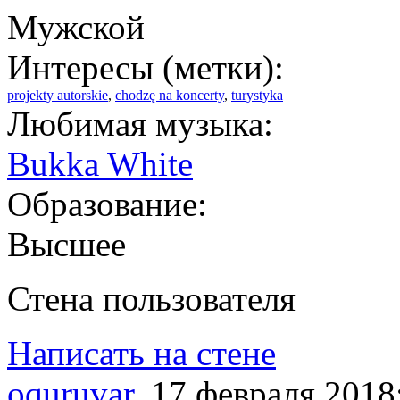
Мужской
Интересы (метки):
projekty autorskie
,
chodzę na koncerty
,
turystyka
Любимая музыка:
Bukka White
Образование:
Высшее
Стена пользователя
Написать на стене
oquruvar
, 17 февраля 2018