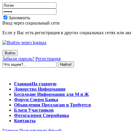
Запомнить
Вход через социальный сети
Если у Вас есть регистрация в других социальных сетях или ак
Забыли пароль?
Регистрация
Главная
На главную
Донорство
Информация
Бесплодие
Информация для М и Ж
Форум
Сперм Банка
Объявления
Предлагаю и Требуется
Блоги
Участников
Фотогалерея
Спермбанка
Контакты
Главная
Пользователи
ibiwofi