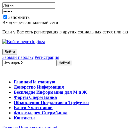
Запомнить
Вход через социальный сети
Если у Вас есть регистрация в других социальных сетях или ак
Забыли пароль?
Регистрация
Главная
На главную
Донорство
Информация
Бесплодие
Информация для М и Ж
Форум
Сперм Банка
Объявления
Предлагаю и Требуется
Блоги
Участников
Фотогалерея
Спермбанка
Контакты
Главная
Пользователи
aqyvi