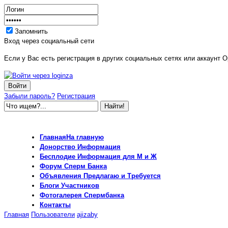
Запомнить
Вход через социальный сети
Если у Вас есть регистрация в других социальных сетях или аккаунт O
Забыли пароль?
Регистрация
Главная
На главную
Донорство
Информация
Бесплодие
Информация для М и Ж
Форум
Сперм Банка
Объявления
Предлагаю и Требуется
Блоги
Участников
Фотогалерея
Спермбанка
Контакты
Главная
Пользователи
ajizaby