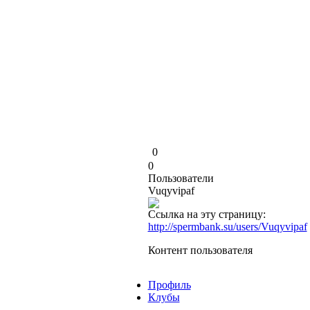
0
0
Пользователи
Vuqyvipaf
Ссылка на эту страницу:
http://spermbank.su/users/Vuqyvipaf
Контент пользователя
Профиль
Клубы