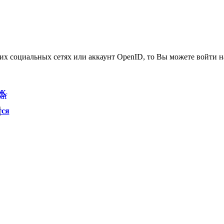
гих социальных сетях или аккаунт OpenID, то Вы можете войти на
 Ж
af
тся