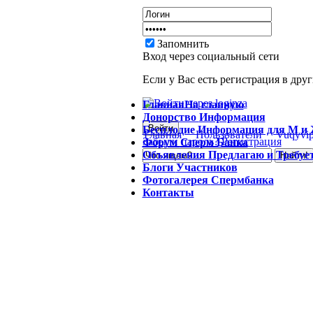
Запомнить
Вход через социальный сети
Если у Вас есть регистрация в дру
Главная
На главную
Донорство
Информация
Бесплодие
Информация для М и
Главная
Пользователи
Vuqyvip
Забыли пароль?
Регистрация
Форум
Сперм Банка
Объявления
Предлагаю и Требуе
Блоги
Участников
Фотогалерея
Спермбанка
Контакты