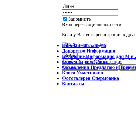
Запомнить
Вход через социальный сети
Если у Вас есть регистрация в дру
Главная
На главную
Донорство
Информация
Бесплодие
Информация для М и
Главная
Пользователи
Loxavo
Забыли пароль?
Регистрация
Форум
Сперм Банка
Объявления
Предлагаю и Требуе
Блоги
Участников
Фотогалерея
Спермбанка
Контакты