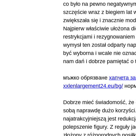
co było na pewno negatywnym 
szczęście wraz z biegiem lat
zwiększała się i znacznie mod
Najpierw właściwie ułożona di
restrykcjami i rezygnowaniem
wymysł ten został odparty na
być wyborna i wcale nie ozna
nam dań i dobrze pamiętać o 
мъжко обрязване
хапчета з
xxlenlargement24.eu/bg/
норм
Dobrze mieć świadomość, że d
sobą naprawdę dużo korzyści. 
najatrakcyjniejszą jest reduk
polepszenie figury. Z reguły 
złożony z różnorodnych posił