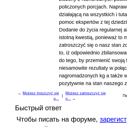
policzonych porcjach. Naprawd
działającą na wszystkich i tut
pomoc ekspertów z tej dziedzi
Dodanie do życia regularnej a
istotną kwestią, ponieważ to
zatroszczyć się o nasz stan 
to, iż odpowiednio zbilansow
do tego, by przemienić swoją
niesamowite rezultaty w połąc
nagromadzonych kg a także w
pozytywnie na stan naszego 
←
Możesz troszczyć się
Możesz zatroszczyć się
|
Пе
o...
o...
→
Быстрый ответ
Чтобы писать на форуме,
зарегис