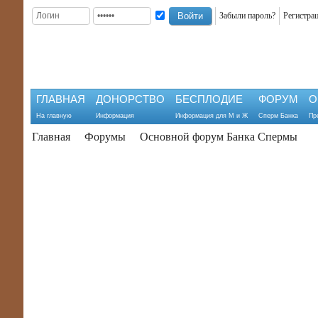
Забыли пароль?
Регистра
ГЛАВНАЯ
ДОНОРСТВО
БЕСПЛОДИЕ
ФОРУМ
О
На главную
Информация
Информация для М и Ж
Сперм Банка
Пр
Главная
Форумы
Основной форум Банка Спермы
Możesz troszczyć się o własny zdrowotny stan przez zmianę 