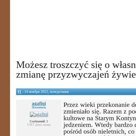
Możesz troszczyć się o włas
zmianę przyzwyczajeń żywi
#1
- 14 ноября 2022, понедельник
agafiqi
Przez wieki przekonanie d
Посетитель
zmieniało się. Razem z po
kultowe na Starym Kontyne
Сообщений: 1
jedzeniem. Wtedy bardzo 
1361 день назад
pośród osób nieletnich, c