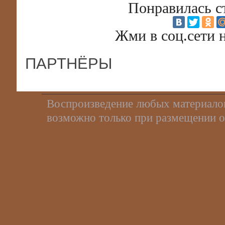
Понравилась с
Жми в соц.сети 
ПАРТНЁРЫ
Воспроизведение любых материало
возможно только при размещении о
Сайт содержит материалы для взрос
донорства спермы - SpermBank.SU
Email: info @ spermbank.ru (без пр