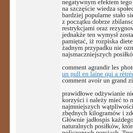
negatywnym efektem tego 
na szczęście wiedza społe
bardziej popularne stało 
z początku dobrze zbilanso
restrykcjami oraz rezygno
jednakże ten wymysł zosta
pamiętać, iż rozpiska die
żadnym przypadku nie ozn
najsmaczniejszych posiłk
comment agrandir les pho
un pull en laine qui a rétré
comment avoir un grand ziz
prawidłowe odżywianie ni
korzyści i należy mieć to 
najmniejszych wątpliwości 
zbędnych kilogramów i zd
Głównie jadłospis każdeg
naturalnych posiłków, kt
policzonych porcjach. Trud