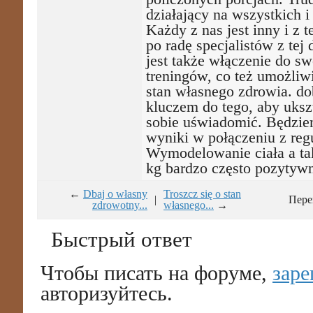
działający na wszystkich i
Każdy z nas jest inny i z 
po radę specjalistów z tej
jest także włączenie do s
treningów, co też umożliw
stan własnego zdrowia. do
kluczem do tego, aby ukszt
sobie uświadomić. Będzie
wyniki w połączeniu z reg
Wymodelowanie ciała a ta
kg bardzo często pozytywn
←
Dbaj o własny
Troszcz się o stan
|
Пере
zdrowotny...
własnego...
→
Быстрый ответ
Чтобы писать на форуме,
заре
авторизуйтесь.