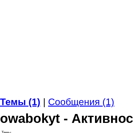
Темы (1)
|
Сообщения (1)
owabokyt - Активно
Темы