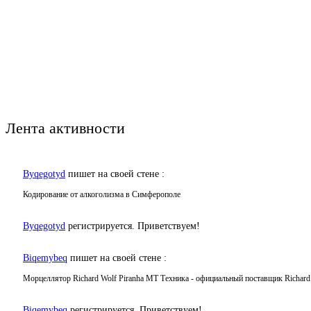
Лента активности
Byqegotyd
пишет на своей стене :
Кодирование от алкоголизма в Симферополе
Byqegotyd
регистрируется. Приветствуем!
Biqemybeq
пишет на своей стене :
Морцеллятор Richard Wolf Piranha МТ Техника - официальный поставщик Richard
Biqemybeq
регистрируется. Приветствуем!