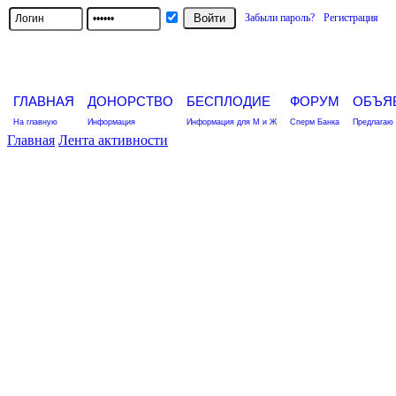
Забыли пароль?
Регистрация
ГЛАВНАЯ
ДОНОРСТВО
БЕСПЛОДИЕ
ФОРУМ
ОБЪЯ
На главную
Информация
Информация для М и Ж
Сперм Банка
Предлагаю 
Главная
Лента активности