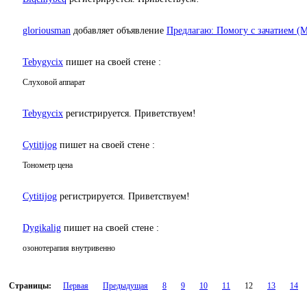
gloriousman
добавляет объявление
Предлагаю: Помогу с зачатием (М
Tebygycix
пишет на своей стене :
Слуховой аппарат
Tebygycix
регистрируется. Приветствуем!
Cytitijog
пишет на своей стене :
Тонометр цена
Cytitijog
регистрируется. Приветствуем!
Dygikalig
пишет на своей стене :
озонотерапия внутривенно
Страницы:
Первая
Предыдущая
8
9
10
11
12
13
14