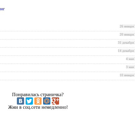
инг
26 января
20 января
31 декабря
14 декабря
4 мая
3 мая
10 января
Понравилась страничка?
Жми в соц.сети немедленно!