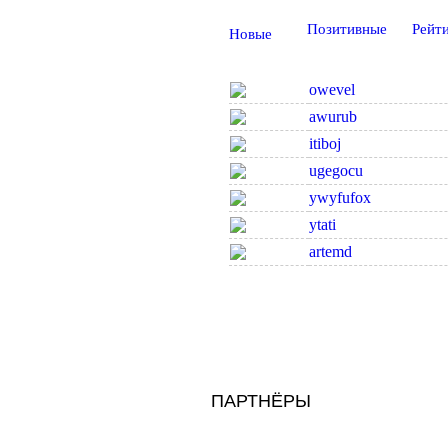
Позитивные
Рейт
Новые
owevel
awurub
itiboj
ugegocu
ywyfufox
ytati
artemd
ПАРТНЁРЫ