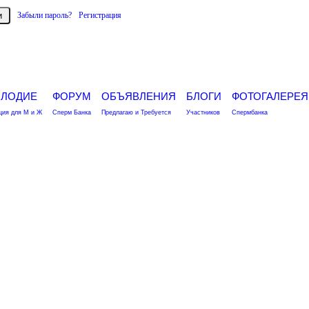
Забыли пароль?
Регистрация
ПЛОДИЕ
ФОРУМ
ОБЪЯВЛЕНИЯ
БЛОГИ
ФОТОГАЛЕРЕЯ
ия для М и Ж
Сперм Банка
Предлагаю и Требуется
Участников
Спермбанка