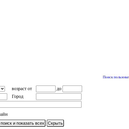
Поиск пользова
возраст от
до
Город
лайн