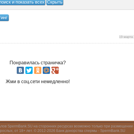
тинг
19 марта
Понравилась страничка?
Жми в соц.сети немедленно!
ов SpermBank.SU на сторонних ресурсах возможно только при размещении о
ослых, от 18+ лет. © 2012-2026 Банк донорства спермы - SpermBank.SU