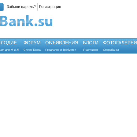
Забыли пароль?
Регистрация
ПЛОДИЕ
ФОРУМ
ОБЪЯВЛЕНИЯ
БЛОГИ
ФОТОГАЛЕРЕЯ
ция для М и Ж
Сперм Банка
Предлагаю и Требуется
Участников
Спермбанка