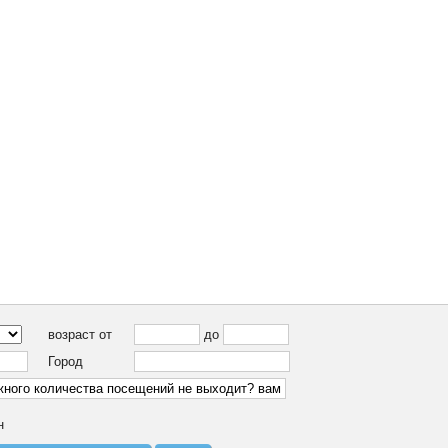
Поиск пользоват
возраст от
до
Город
н