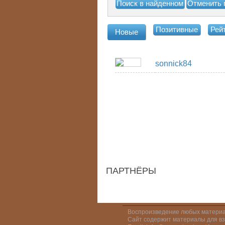
Позитивные
Рей
Новые
sonnick84
ПАРТНЁРЫ
Воспроизведение любых материал
Сайт содержит материалы для взр