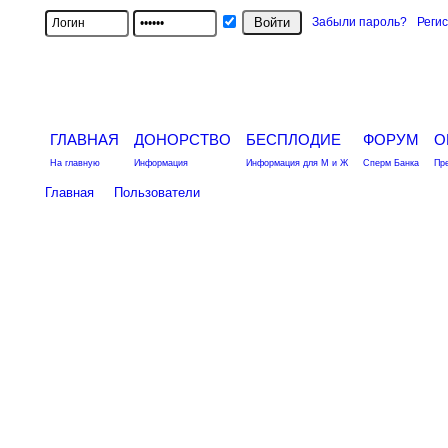
Забыли пароль?
Реги
ГЛАВНАЯ
ДОНОРСТВО
БЕСПЛОДИЕ
ФОРУМ
О
На главную
Информация
Информация для М и Ж
Сперм Банка
Пр
Главная
Пользователи